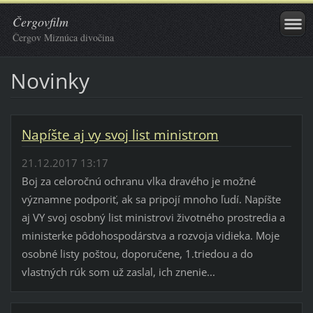
Čergovfilm
Čergov Miznúca divočina
Novinky
Napíšte aj vy svoj list ministrom
21.12.2017 13:17
Boj za celoročnú ochranu vlka dravého je možné
významne podporiť, ak sa pripojí mnoho ľudí. Napíšte
aj VY svoj osobný list ministrovi životného prostredia a
ministerke pôdohospodárstva a rozvoja vidieka. Moje
osobné listy poštou, doporučene, 1.triedou a do
vlastných rúk som už zaslal, ich znenie...