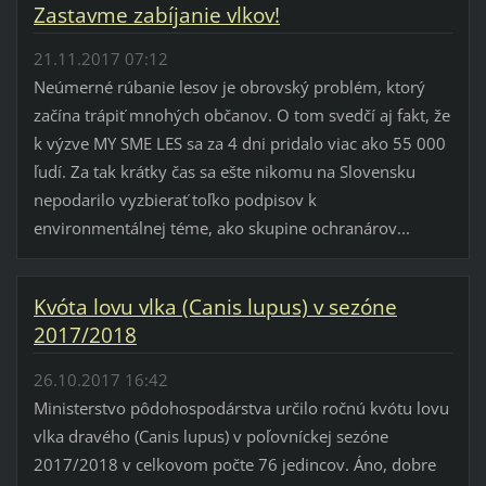
Zastavme zabíjanie vlkov!
21.11.2017 07:12
Neúmerné rúbanie lesov je obrovský problém, ktorý
začína trápiť mnohých občanov. O tom svedčí aj fakt, že
k výzve MY SME LES sa za 4 dni pridalo viac ako 55 000
ľudí. Za tak krátky čas sa ešte nikomu na Slovensku
nepodarilo vyzbierať toľko podpisov k
environmentálnej téme, ako skupine ochranárov...
Kvóta lovu vlka (Canis lupus) v sezóne
2017/2018
26.10.2017 16:42
Ministerstvo pôdohospodárstva určilo ročnú kvótu lovu
vlka dravého (Canis lupus) v poľovníckej sezóne
2017/2018 v celkovom počte 76 jedincov. Áno, dobre