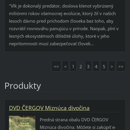
"Vlk je dokonalý predátor, doslova klenot vybrúsený
miliónmi rokov všemocnej evolúcie, ktorý žil v našich
lesoch dávno pred príchodom človeka bez toho, aby
rozvrátil rovnováhu panujúcu v prírode. Naopak, plní v
lesných ekosystémoch dôležité úlohy, ktoré v jeho
neprítomnosti musí zabezpečovať človek...
<<
<
1
2
3
4
5
>
>>
Produkty
DVD ČERGOV Miznúca divočina
Predná strana obalu DVD ČERGOV
Miznúca divočina. Môžete si zakúpiť e-