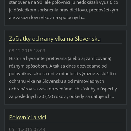
stanovená na 90, ale poľovníci ju nedokázali využiť, čo
je dôsledkom sprísnenia pravidiel lovu, predovšetkým
ale zákazu lovu vlkov na spoločných...
Začiatky ochrany vlka na Slovensku
08.12.2015 18:03
História býva interpretovaná (alebo aj zamlčovaná)
rôznym spôsobom. A tak sa dnes dozvedáme od
poľovníkov, ako sa oni v minulosti výrazne zaslúžili o
ochranu vlka na Slovensku a od mimovládnych
ochranárov sa zasa dozvedáme ich zásluhy a úspechy
za posledných 20 (22) rokov , odkedy sa datuje ich...
Poľovníci a vlci
05.11.2015 07:43