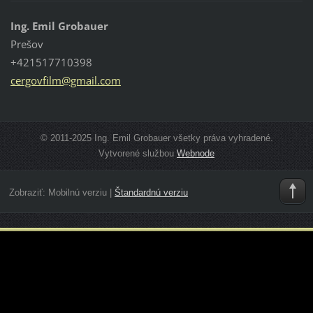
Ing. Emil Grobauer
Prešov
+421517710398
cergovfi
lm@gmail
.com
© 2011-2025 Ing. Emil Grobauer všetky práva vyhradené.
Vytvorené službou
Webnode
Zobraziť:
Mobilnú verziu
|
Štandardnú verziu