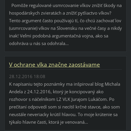
Pomôže regulované usmrcovanie vlkov znížiť škody na
hospodárskych zvieratách a znížiť pytliactvo vlkov?
Tento argument často používajú tí, čo chcú zachovať lov
(usmrcovanie) vlkov na Slovensku na večné časy a nikdy
inak! Veľmi podobná argumentačná vojna, ako sa
odohráva u nás sa odohrala...
V ochrane vlka značne zaostávame
28.12.2016 18:08
K napísaniu tejto poznámky ma inšpiroval blog Michala
Andela z 24.12.2016, ktorý je koncipovaný ako
rozhovor s náčelníkom LZ VLK Jurajom Lukáčom. Po
prečítaní odpovedí som si necítil krčné stavce, ako som
neustále neveriacky krútil hlavou. To moje krútenie sa
týkalo hlavne časti, ktorá je venovaná...