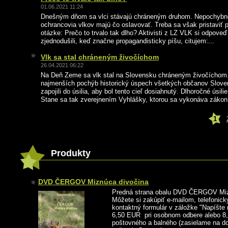
01.06.2021 11:24
Dnešným dňom sa vlci stávajú chráneným druhom. Nepochybn
ochrancovia vlkov majú čo oslavovať. Treba sa však pristaviť pr
otázke: Prečo to trvalo tak dlho? Aktivisti z LZ VLK si odpoveď
zjednodušili, keď značne propagandisticky píšu, citujem:...
Vlk sa stal chráneným živočíchom
26.04.2021 06:22
Na Deň Zeme sa vlk stal na Slovensku chráneným živočíchom.
najmenších pochýb historický úspech všetkých občanov Sloven
zapojili do úsilia, aby bol tento cieľ dosiahnutý. Dlhoročné úsili
Stane sa tak zverejnením Vyhlášky, ktorou sa vykonáva zákon 
1
Produkty
DVD ČERGOV Miznúca divočina
Predná strana obalu DVD ČERGOV Miz
Môžete si zakúpiť e-mailom, telefonick
kontaktný formulár v záložke "Napíšt
6,50 EUR pri osobnom odbere alebo 8
poštovného a balného (zasielame na d