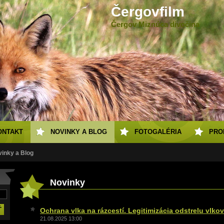
Čergovfilm
Čergov Miznúca divočina
ONTAKT
NOVINKY A BLOG
FOTOGALÉRIA
PRO
inky a Blog
Novinky
Ochrana vlka na rázcestí. Legitimizácia odstrelu vlkov
21.08.2025 13:00