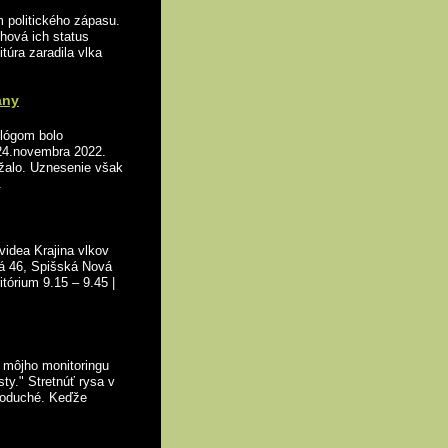
 politického zápasu.
chová ich status
itúra zaradila vlka
any
ológom bolo
24.novembra 2022.
ržalo. Uznesenie však
.
videa Krajina vlkov
ná 46, Spišská Nová
itórium 9.15 – 9.45 |
 môjho monitoringu
sty." Stretnúť rysa v
ednoduché. Keďže