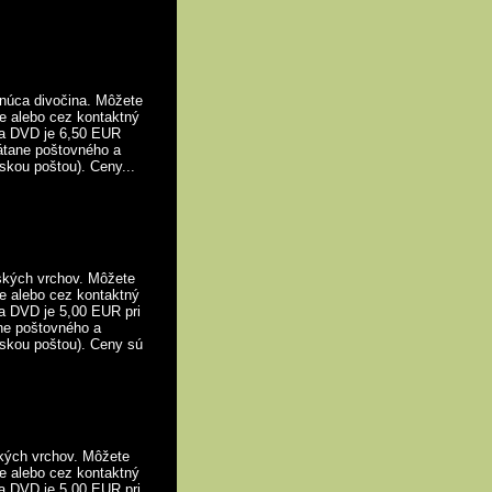
úca divočina. Môžete
ne alebo cez kontaktný
na DVD je 6,50 EUR
átane poštovného a
skou poštou). Ceny...
ských vrchov. Môžete
ne alebo cez kontaktný
a DVD je 5,00 EUR pri
ne poštovného a
nskou poštou). Ceny sú
kých vrchov. Môžete
ne alebo cez kontaktný
a DVD je 5,00 EUR pri