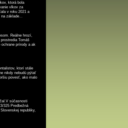
ov, ktorá bola
anie vlkov za
čala v roku 2021 a
 na základe...
cesom. Reálne hrozí,
o prostredia Tomáš
 ochrane prírody a ak
talistov, ktorí stále
bne nikdy nebudú pýtať
oršiu povesť, ako malo
čal.V súčasnosti
23/325 Predbežná
 Slovenskej republiky,