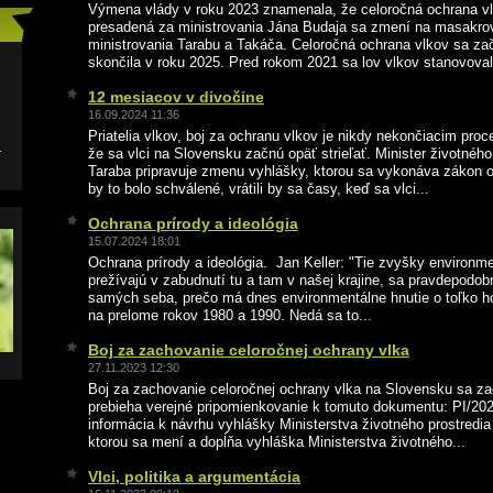
Výmena vlády v roku 2023 znamenala, že celoročná ochrana vlk
presadená za ministrovania Jána Budaja sa zmení na masakrov
ministrovania Tarabu a Takáča. Celoročná ochrana vlkov sa za
skončila v roku 2025. Pred rokom 2021 sa lov vlkov stanovoval
12 mesiacov v divočine
16.09.2024 11:36
Priatelia vlkov, boj za ochranu vlkov je nikdy nekončiacim pro
l
že sa vlci na Slovensku začnú opäť strieľať. Minister životnéh
Taraba pripravuje zmenu vyhlášky, ktorou sa vykonáva zákon o
by to bolo schválené, vrátili by sa časy, keď sa vlci...
Ochrana prírody a ideológia
15.07.2024 18:01
Ochrana prírody a ideológia. Jan Keller: "Tie zvyšky environmen
prežívajú v zabudnutí tu a tam v našej krajine, sa pravdepodo
samých seba, prečo má dnes environmentálne hnutie o toľko h
na prelome rokov 1980 a 1990. Nedá sa to...
Boj za zachovanie celoročnej ochrany vlka
27.11.2023 12:30
Boj za zachovanie celoročnej ochrany vlka na Slovensku sa za
prebieha verejné pripomienkovanie k tomuto dokumentu: PI/20
informácia k návrhu vyhlášky Ministerstva životného prostredia
ktorou sa mení a dopĺňa vyhláška Ministerstva životného...
Vlci, politika a argumentácia