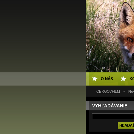
O NÁS
K
ČERGOVFILM
>
Nov
VYHĽADÁVANIE