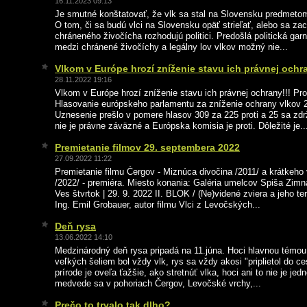
16.11.2023 09:13
Je smutné konštatovať, že vlk sa stal na Slovensku predmetom
O tom, či sa budú vlci na Slovensku opäť strieľať, alebo sa za
chráneného živočícha rozhodujú politici. Predošlá politická garn
medzi chránené živočíchy a legálny lov vlkov možný nie...
Vlkom v Európe hrozí zníženie stavu ich právnej ochr
28.11.2022 19:16
Vlkom v Európe hrozí zníženie stavu ich právnej ochrany!!! Pr
Hlasovanie európskeho parlamentu za zníženie ochrany vlkov 
Uznesenie prešlo v pomere hlasov 309 za 225 proti a 25 sa zd
nie je právne záväzné a Európska komisia je proti. Dôležité je..
Premietanie filmov 29. septembera 2022
27.09.2022 11:22
Premietanie filmu Čergov - Miznúca divočina /2011/ a krátkeho 
/2022/ - premiéra. Miesto konania: Galéria umelcov Spiša Zim
Ves štvrtok | 29. 9. 2022 II. BLOK / (Ne)videné zviera a jeho ter
Ing. Emil Grobauer, autor filmu Vlci z Levočských...
Deň rysa
13.06.2022 14:10
Medzinárodný deň rysa pripadá na 11.júna. Hoci hlavnou témou
veľkých šeliem bol vždy vlk, rys sa vždy akosi "priplietol do ce
prírode je oveľa ťažšie, ako stretnúť vlka, hoci ani to nie je j
medvede sa v pohoriach Čergov, Levočské vrchy,...
Prečo to trvalo tak dlho?