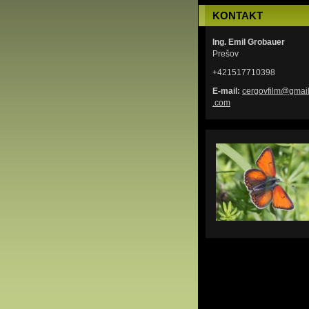
KONTAKT
Ing. Emil Grobauer
Prešov
+421517710398
E-mail:
cergovfi
lm@gmai
.com