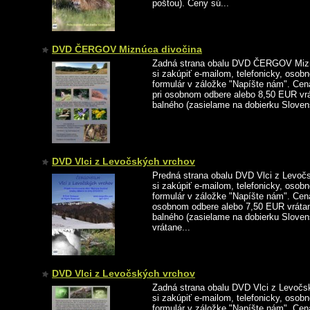
poštou). Ceny sú...
DVD ČERGOV Miznúca divočina
Zadná strana obalu DVD ČERGOV Mizn
si zakúpiť e-mailom, telefonicky, osob
formulár v záložke "Napíšte nám". Ce
pri osobnom odbere alebo 8,50 EUR vr
balného (zasielame na dobierku Sloven
DVD Vlci z Levočských vrchov
Predná strana obalu DVD Vlci z Levoč
si zakúpiť e-mailom, telefonicky, osob
formulár v záložke "Napíšte nám". Cen
osobnom odbere alebo 7,50 EUR vráta
balného (zasielame na dobierku Slove
vrátane...
DVD Vlci z Levočských vrchov
Zadná strana obalu DVD Vlci z Levočs
si zakúpiť e-mailom, telefonicky, osob
formulár v záložke "Napíšte nám". Cen