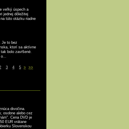
e veľký úspech a
i jednej dôležitej
 na túto otázku riadne
 Je to bez
ska, ktorí sa aktívne
e tak bolo zavŕšené.
o...
2
3
4
5
>
>>
núca divočina.
y, osobne alebo cez
e nám". Cena DVD je
,50 EUR vrátane
obierku Slovenskou