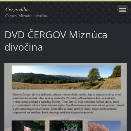
Čergovfilm
Čergov Miznúca divočina
DVD ČERGOV Miznúca
divočina