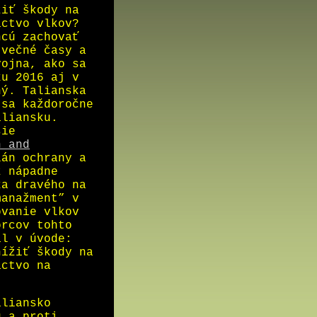
žiť škody na
actvo vlkov?
hcú zachovať
 večné časy a
vojna, ako sa
ku 2016 aj v
ný. Talianska
 sa každoročne
aliansku.
šie
n and
án ochrany a
ž nápadne
ka dravého na
manažment” v
ovanie vlkov
orcov tohto
al v úvode:
nížiť škody na
actvo na
aliansko