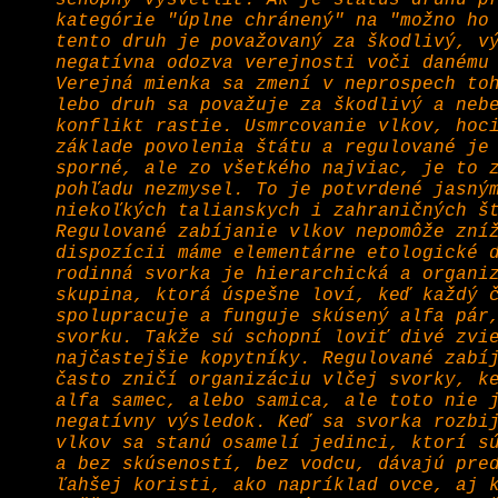
schopný vysvetliť. Ak je status druhu p
kategórie "úplne chránený" na "možno ho
tento druh je považovaný za škodlivý, v
negatívna odozva verejnosti voči danému
Verejná mienka sa zmení v neprospech to
lebo druh sa považuje za škodlivý a neb
konflikt rastie. Usmrcovanie vlkov, hoc
základe povolenia štátu a regulované je
sporné, ale zo všetkého najviac, je to 
pohľadu nezmysel. To je potvrdené jasný
niekoľkých talianskych i zahraničných š
Regulované zabíjanie vlkov nepomôže zní
dispozícii máme elementárne etologické 
rodinná svorka je hierarchická a organi
skupina, ktorá úspešne loví, keď každý 
spolupracuje a funguje skúsený alfa pár
svorku. Takže sú schopní loviť divé zvi
najčastejšie kopytníky. Regulované zabí
často zničí organizáciu vlčej svorky, k
alfa samec, alebo samica, ale toto nie 
negatívny výsledok. Keď sa svorka rozbi
vlkov sa stanú osamelí jedinci, ktorí s
a bez skúseností, bez vodcu, dávajú pre
ľahšej koristi, ako napríklad ovce, aj 