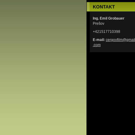
KONTAKT
Ing. Emil Grobauer
Prešov
+421517710398
E-mail:
cergovfi
lm@gmai
.com