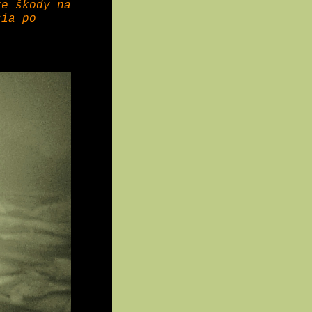
že škody na
šia po