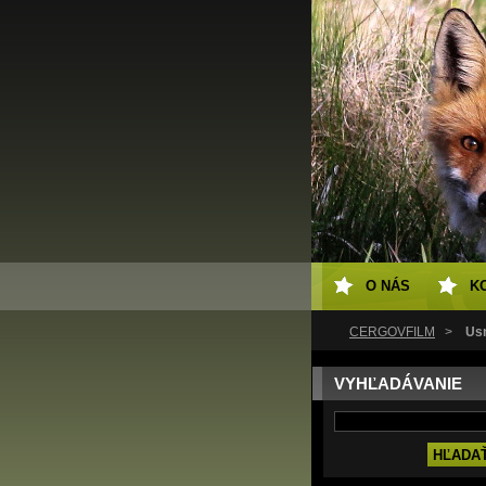
O NÁS
K
ČERGOVFILM
>
Us
VYHĽADÁVANIE