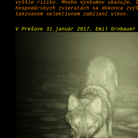
vyššie riziko. Mnoho výskumov ukazuje, 
hospodárskych zvieratách sa dokonca zvý
takzvanom selektívnom zabíjaní vlkov.
V Prešove 31.január 2017, Emil Grobauer