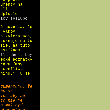
u a proti
gumenty na
dali
odpísalo
ázov sosLupo
ré hovoria, že
e vlkov
ch zvieratách,
ozorňuje na to
šiel na túto
estížnom
ulls don’t buy
ecké poznatky
právu “Why
e conflict
ching.” Tu je
rgumentujú, že
aby sa
tiež aby sa
 to nie je
to mal byť