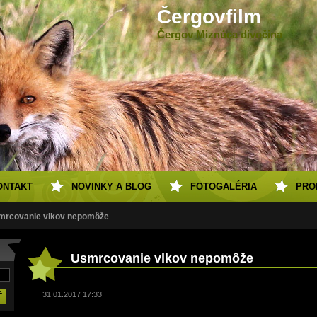
Čergovfilm
Čergov Miznúca divočina
ONTAKT
NOVINKY A BLOG
FOTOGALÉRIA
PRO
mrcovanie vlkov nepomôže
Usmrcovanie vlkov nepomôže
31.01.2017 17:33