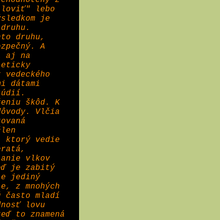
rehodnotený z
 loviť" lebo
ýsledkom je
 druhu.
hto druhu,
ezpečný. A
i aj na
 eticky
z vedeckého
mi dátami
túdií.
ženiu škôd. K
dôvody. Vlčia
zovaná
člen
, ktorý vedie
eratá,
janie vlkov
eď je zabitý
je jediný
je, z mnohých
ú často mladí
dnosť lovu
keď to znamená