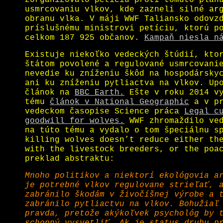
zorganizovalo petíciu proti tomuto plán
usmrcovaniu vlkov, kde zazneli silné ar
obranu vlka. V máji WWF Taliansko odovz
príslušnému ministrovi petíciu, ktorú p
celkom 187 925 občanov.
Kampaň niesla n
Existuje niekoľko vedeckých štúdií, kto
štátom povolené a regulované usmrcovani
nevedie ku zníženiu škôd na hospodársky
ani ku zníženiu pytliactva na vlkov. Up
článok na
BBC Earth.
Ešte v roku 2014 vy
tému
článok v National Geographic
a v pr
vedeckom časopise Science práca
Legal c
goodwill for wolves.
WWF zhromaždilo ved
na túto tému a vydalo o tom špeciálnu s
killing wolves doesn’t reduce either th
with the livestock breeders, or the poa
preklad abstraktu:
Mnoho politikov a niektorí ekológovia a
je potrebné vlkov regulovane strieľať, 
zabránilo škodám v živočíšnej výrobe a 
zabránilo pytliactvu na vlkov. Bohužiaľ
pravda, pretože akýkoľvek psychológ by 