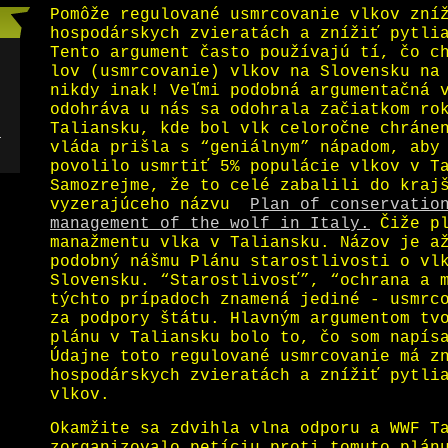
Pomôže regulované usmrcovanie vlkov zní
hospodárskych zvieratách a znížiť pytli
Tento argument často používajú tí, čo c
lov (usmrcovanie) vlkov na Slovensku na
nikdy inak! Veľmi podobná argumentačná 
odohráva u nás sa odohrala začiatkom ro
Taliansku, kde bol vlk celoročne chráne
l
vláda prišla s “geniálnym” nápadom, aby
povolilo usmrtiť 5% populácie vlkov v T
Samozrejme, že to celé zabalili do kraj
vyzerajúceho názvu
Plan of conservatio
management of the wolf in Italy.
Čiže pl
manažmentu vlka v Taliansku. Názov je a
podobný nášmu Plánu starostlivosti o vl
Slovensku. “Starostlivosť”, “ochrana a 
týchto prípadoch znamená jediné - usmrc
za podpory štátu. Hlavným argumentom tv
plánu v Taliansku bolo to, čo som napís
Údajne toto regulované usmrcovanie má z
hospodárskych zvieratách a znížiť pytli
vlkov.
Okamžite sa zdvihla vlna odporu a WWF T