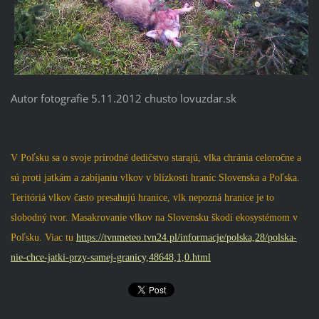
Autor fotografie 5.11.2012 chusto lovuzdar.sk
V Poľsku sa o svoje prírodné dedičstvo starajú, vlka chránia celoročne a
sú proti jatkám a zabíjaniu vlkov v blízkosti hraníc Slovenska a Poľska.
Teritóriá vlkov často presahujú hranice, vlk nepozná hranice je to
slobodný tvor. Masakrovanie vlkov na Slovensku škodí ekosystémom v
Poľsku. Viac tu
https://tvnmeteo.tvn24.pl/informacje/polska,28/polska-
nie-chce-jatki-przy-samej-granicy,48648,1,0.html