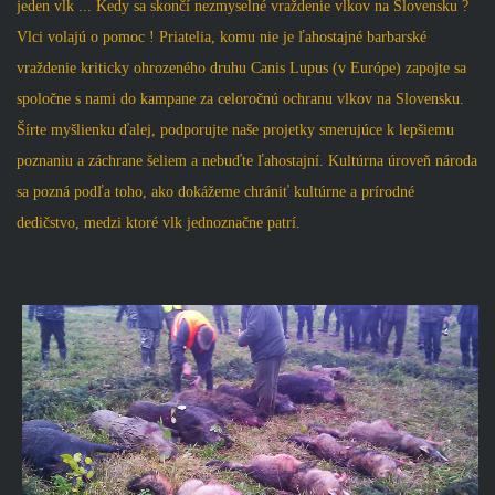
jeden vlk ... Kedy sa skončí nezmyselné vraždenie vlkov na Slovensku ?
Vlci volajú o pomoc ! Priatelia, komu nie je ľahostajné barbarské
vraždenie kriticky ohrozeného druhu Canis Lupus (v Európe) zapojte sa
spoločne s nami do kampane za celoročnú ochranu vlkov na Slovensku.
Šírte myšlienku ďalej, podporujte naše projetky smerujúce k lepšiemu
poznaniu a záchrane šeliem a nebuďte ľahostajní. Kultúrna úroveň národa
sa pozná podľa toho, ako dokážeme chrániť kultúrne a prírodné
dedičstvo, medzi ktoré vlk jednoznačne patrí.