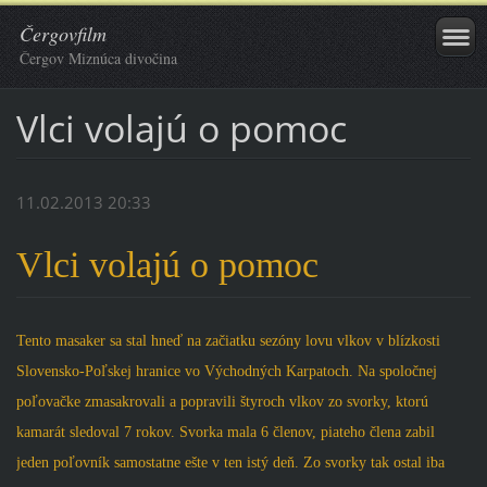
Čergovfilm
Čergov Miznúca divočina
Vlci volajú o pomoc
11.02.2013 20:33
Vlci volajú o pomoc
Tento masaker sa stal hneď na začiatku sezóny lovu vlkov v blízkosti
Slovensko-Poľskej hranice vo Východných Karpatoch. Na spoločnej
poľovačke zmasakrovali a popravili štyroch vlkov zo svorky, ktorú
kamarát sledoval 7 rokov. Svorka mala 6 členov, piateho člena zabil
jeden poľovník samostatne ešte v ten istý deň. Zo svorky tak ostal iba