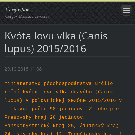
Čergovfilm
Čergov Miznúca divočina
Kvóta lovu vlka (Canis
lupus) 2015/2016
29.10.2015 11:08
Ministerstvo pôdohospodárstva určilo
ročnú kvótu lovu vlka dravého (Canis
lupus) v poľovníckej sezóne 2015/2016 v
celkovom počte 90 jedincov. Z toho pre
Prešovský kraj 28 jedincov,
Banskobystrický kraj 25, Žilinský kraj
24, Košický kraj 12, Trenčiansky kraj 1