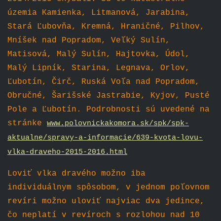
územia Kamienka, Litmanová, Jarabina,
Stará Ľubovňa, Kremná, Hraničné, Pilhov,
Mníšek nad Popradom, Veľký Sulín,
Matisová, Malý Sulín, Hajtovka, Údol,
Malý Lipník, Starina, Legnava, Orlov,
Ľubotín, Čirč, Ruská Voľa nad Popradom,
Obručné, Šarišské Jastrabie, Kyjov, Pusté
Pole a Ľubotín. Podrobnosti sú uvedené na
stránke
www.polovnickakomora.sk/spk/spk-
aktualne/spravy-a-informacie/639-kvota-lovu-
vlka-draveho-2015-2016.html
Loviť vlka dravého možno iba
individuálnym spôsobom, v jednom poľovnom
revíri možno uloviť najviac dva jedince,
čo neplatí v revíroch s rozlohou nad 10