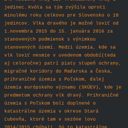
jedinec.
Kvóta sa tým zvýšila oproti
minulému roku celkovo pre Slovensko o 10
jedincov. Vlka dravého je možné loviť od
1.novembra 2015 do 15. januára 2016 za
stanovených podmienok s výnimkou
stanovených území. Medzi územia, kde sa
vlk loviť nesmie v uvedenom období(teda
aj celoročne) patrí piaty stupeň ochrany,
migračné koridory do Maďarska a Česka,
prihraničné územia s Poľskom, ďalej
územia európskeho významu (SKÚEV), kde je
predmetom ochrany vlk dravý. Prihraničné
územia s Poľskom boli doplnené o
katastrálne územia v okrese Stará
Ľubovňa, ktoré tam v sezóne lovu
2014/2015 chýbali. Sú to katastrálne