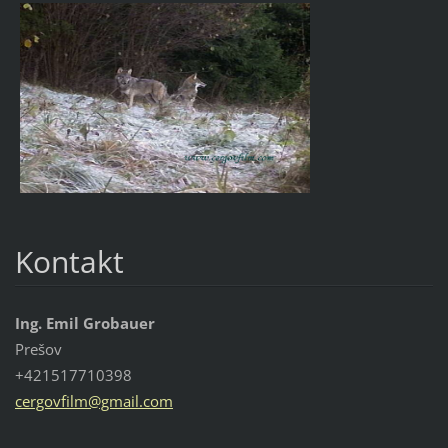
Kontakt
Ing. Emil Grobauer
Prešov
+421517710398
cergovfi
lm@gmail
.com