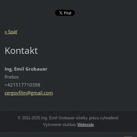
« Späť
Kontakt
Ing. Emil Grobauer
Prešov
+421517710398
cergovfi
lm@gmail
.com
© 2011-2025 Ing. Emil Grobauer všetky práva vyhradené.
Vytvorené službou
Webnode