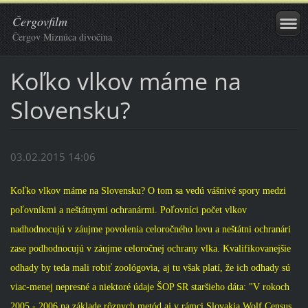
Čergovfilm
Čergov Miznúca divočina
Koľko vlkov máme na
Slovensku?
03.02.2015 14:06
Koľko vlkov máme na Slovensku? O tom sa vedú vášnivé spory medzi
poľovníkmi a neštátnymi ochranármi. Poľovníci počet vlkov
nadhodnocujú v záujme povolenia celoročného lovu a neštátni ochranári
zase podhodnocujú v záujme celoročnej ochrany v
lka. Kvalifikovanejšie
odhady by teda mali robiť zoológovia, aj tu však platí, že ich odhady sú
viac-menej nepresné a niektoré údaje ŠOP SR staršieho dáta: "V rokoch
2005 - 2006 na základe rôznych metód aj v rámci Slovakia Wolf Census