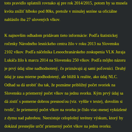
toto pravidlo uplatnili rovnako aj pre rok 2014/2015, potom by sa musela
kvóta znížiť hlboko pod 80ks, pretože v minulej sezóne sa oficiálne
nahlásilo iba 27 ulovených vlkov.
K najnovším odhadom pridávam tieto informácie: Podľa štatistickej
ročenky Národného lesníckeho centra žilo v roku 2013 na Slovensku
2102 vlkov. Podľa náčelníka Lesoochranárskeho zoskupenia VLK Juraja
Lukáča žilo k marcu 2014 na Slovensku 250 vlkov. Podľa môjho názoru
je prvý údaj silne nadhodnotený, čo priznávajú aj sami poľovníci. Druhý
údaj je zasa mierne podhodotený, ale bližší k realite, ako údaj NLC.
Odhad sa dá urobiť iba tak, že poznáme približný počet svoriek na
Slovensku a priemerný počet vlkov na jednu svorku. Kým prvý údaj sa
dá zistiť s pomerne dobrou presnosťou (viz. vyššie v texte), dovolím si
tvrdiť, že priemerný počet vlkov na svorku je číslo viac-menej vykúzlené
z dymu nad pahrebou. Neexistuje celoplošný terénny výskum, ktorý by
dokázal presnejšie určiť priemerný počet vlkov na jednu svorku.