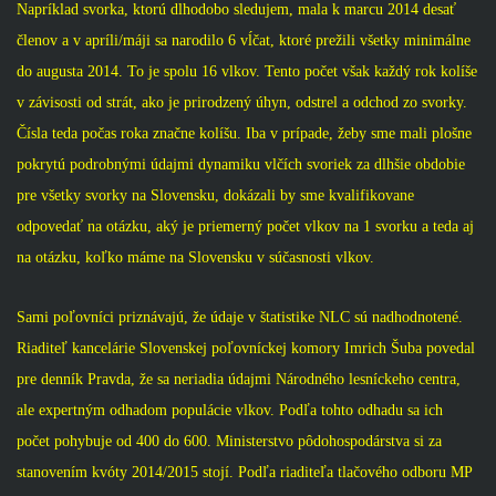
Napríklad svorka, ktorú dlhodobo sledujem, mala k marcu 2014 desať
členov a v apríli/máji sa narodilo 6 vĺčat, ktoré prežili všetky minimálne
do augusta 2014. To je spolu 16 vlkov. Tento počet však každý rok kolíše
v závisosti od strát, ako je prirodzený úhyn, odstrel a odchod zo svorky.
Čísla teda počas roka značne kolíšu. Iba v prípade, žeby sme mali plošne
pokrytú podrobnými údajmi dynamiku vlčích svoriek za dlhšie obdobie
pre všetky svorky na Slovensku, dokázali by sme kvalifikovane
odpovedať na otázku, aký je priemerný počet vlkov na 1 svorku a teda aj
na otázku, koľko máme na Slovensku v súčasnosti vlkov.
Sami poľovníci priznávajú, že údaje v štatistike NLC sú nadhodnotené.
Riaditeľ kancelárie Slovenskej poľovníckej komory Imrich Šuba povedal
pre denník Pravda, že sa neriadia údajmi Národného lesníckeho centra,
ale expertným odhadom populácie vlkov. Podľa tohto odhadu sa ich
počet pohybuje od 400 do 600.
Ministerstvo pôdohospodárstva si za
stanovením kvóty 2014/2015 stojí. Podľa riaditeľa tlačového odboru MP