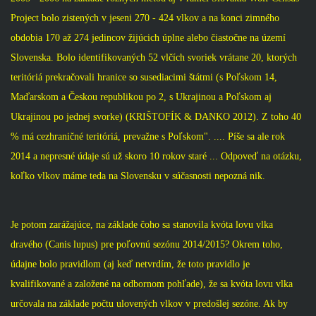
Project bolo zistených v jeseni 270 - 424 vlkov a na konci zimného
obdobia 170 až 274 jedincov žijúcich úplne alebo čiastočne na území
Slovenska. Bolo identifikovaných 52 vlčích svoriek vrátane 20, ktorých
teritóriá prekračovali hranice so susediacimi štátmi (s Poľskom 14,
Maďarskom a Českou republikou po 2, s Ukrajinou a Poľskom aj
Ukrajinou po jednej svorke) (KRIŠTOFÍK & DANKO 2012). Z toho 40
% má cezhraničné teritóriá, prevažne s Poľskom". .... Píše sa ale rok
2014 a nepresné údaje sú už skoro 10 rokov staré ... Odpoveď na otázku,
koľko vlkov máme teda na Slovensku v súčasnosti nepozná nik.
Je potom zarážajúce, na základe čoho sa stanovila kvóta lovu vlka
dravého (Canis lupus) pre poľovnú sezónu 2014/2015? Okrem toho,
údajne bolo pravidlom (aj keď netvrdím, že toto pravidlo je
kvalifikované a založené na odbornom pohľade), že sa kvóta lovu vlka
určovala na základe počtu ulovených vlkov v predošlej sezóne. Ak by