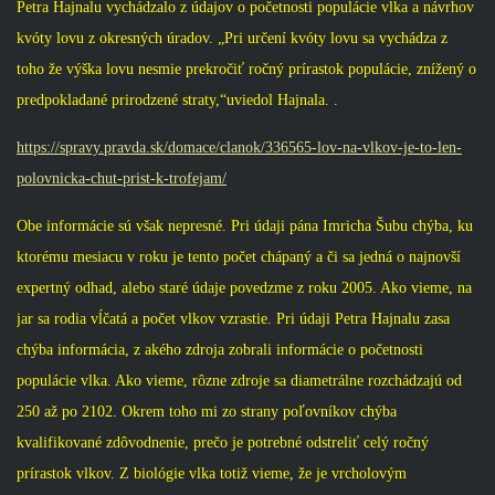
Petra Hajnalu vychádzalo z údajov o početnosti populácie vlka a návrhov
kvóty lovu z okresných úradov. „Pri určení kvóty lovu sa vychádza z
toho že výška lovu nesmie prekročiť ročný prírastok populácie, znížený o
predpokladané prirodzené straty,“uviedol Hajnala. .
https://spravy.pravda.sk/domace/clanok/336565-lov-na-vlkov-je-to-len-
polovnicka-chut-prist-k-trofejam/
Obe informácie sú však nepresné. Pri údaji pána Imricha Šubu chýba, ku
ktorému mesiacu v roku je tento počet chápaný a či sa jedná o najnovší
expertný odhad, alebo staré údaje povedzme z roku 2005. Ako vieme, na
jar sa rodia vĺčatá a počet vlkov vzrastie. Pri údaji Petra Hajnalu zasa
chýba informácia, z akého zdroja zobrali informácie o početnosti
populácie vlka. Ako vieme, rôzne zdroje sa diametrálne rozchádzajú od
250 až po 2102. Okrem toho mi zo strany poľovníkov chýba
kvalifikované zdôvodnenie, prečo je potrebné odstreliť celý ročný
prírastok vlkov. Z biológie vlka totiž vieme, že je vrcholovým