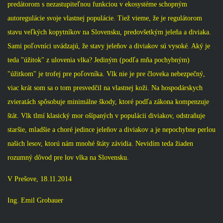
predátorom s nezastupiteľnou funkciou v ekosystéme schopným
autoregulácie svoje vlastnej populácie. Tiež vieme, že je regulátorom
stavu veľkých kopytníkov na Slovensku, predovšetkým jeleňa a diviaka.
Sami poľovníci uvádzajú, že stavy jeleňov a diviakov sú vysoké. Aký je
teda "úžitok" z ulovenia vlka? Jediným (podľa mňa pochybným)
"úžitkom" je trofej pre poľovníka. Vlk nie je pre človeka nebezpečný,
viac krát som sa o tom presvedčil na vlastnej koži. Na hospodárskych
zvieratách spôsobuje minimálne škody, ktoré podľa zákona kompenzuje
štát. Vlk tlmí klasický mor ošípaných v populácii diviakov, odstraňuje
staršie, mladšie a choré jedince jeleňov a diviakov a je nepochybne perlou
našich lesov, ktorú nám mnohé štáty závidia. Nevidím teda žiaden
rozumný dôvod pre lov vlka na Slovensku.
V Prešove, 18.11.2014
Ing. Emil Grobauer