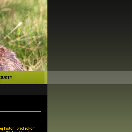
DUKTY
j histórii pred rokom