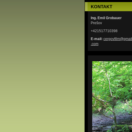
KONTAKT
Ing. Emil Grobauer
Prešov
+421517710398
E-mail:
cergovfi
lm@gmai
.com