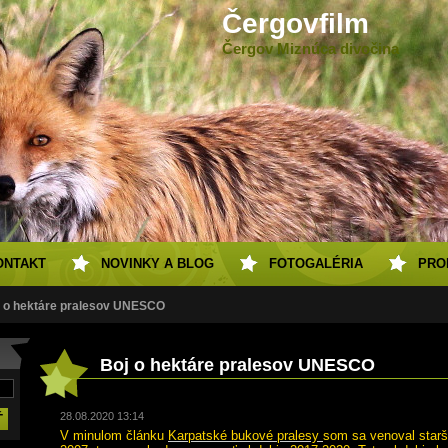
Čergovfilm
Čergov Miznúca divočina
ONTAKT
NOVINKY A BLOG
FOTOGALÉRIA
PRO
j o hektáre pralesov UNESCO
Boj o hektáre pralesov UNESCO
28.08.2020 13:14
V minulom článku
Karpatské bukové pralesy
som sa venoval starše