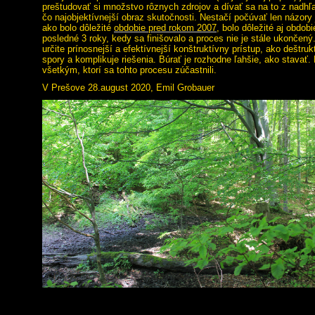
preštudovať si množstvo rôznych zdrojov a dívať sa na to z nadhľa
čo najobjektívnejší obraz skutočnosti. Nestačí počúvať len názory
ako bolo dôležité
obdobie pred rokom 2007
, bolo dôležité aj obdob
posledné 3 roky, kedy sa finišovalo a proces nie je stále ukončený
určite prínosnejší a efektívnejší konštruktívny prístup, ako deštruk
spory a komplikuje riešenia. Búrať je rozhodne ľahšie, ako stavať
všetkým, ktorí sa tohto procesu zúčastnili.
V Prešove 28.august 2020, Emil Grobauer