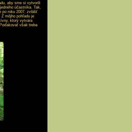
du, aby sme si vytvorili
 jedného účastníka. Tak,
ie po roku 2007, zvlášť
. Z môjho pohľadu je
tívny, ktorý vytvára
. Poďakovať však treba