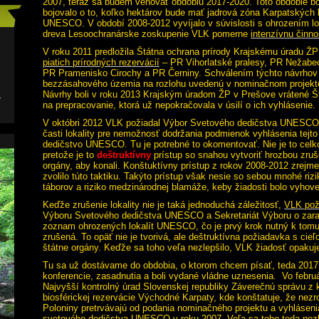
2007, teraz sa budem venovať obdobiu 2017-2020. Toto obdobie bol
bojovalo o to, koľko hektárov bude mať jadrová zóna Karpatských
UNESCO. V období 2008-2012 vyvíjalo v súvislosti s ohrozením 
dreva Lesoochranárske zoskupenie VLK pomerne
intenzívnu činno
V roku 2011 predložila Štátna ochrana prírody Krajskému úradu Ž
piatich prírodných rezervácií
– PR Vihorlatské pralesy, PR Nežabe
PR Pramenisko Cirochy a PR Černiny. Schválením týchto návrhov b
bezzásahového územia na rozlohu uvedenú v nominačnom projekte, 
l
Návrhy boli v roku 2013 Krajským úradom ŽP v Prešove vrátené Št
na prepracovanie, ktorá už nepokračovala v úsilí o ich vyhlásenie.
V októbri 2012 VLK požiadal Výbor Svetového dedičstva UNESC
časti lokality pre nemožnosť dodržania podmienok vyhlásenia tejto 
dedičstvo UNESCO. Tu je potrebné to okomentovať. Nie je to celk
pretože je to
deštruktívny
prístup so snahou vytvoriť hrozbou zruš
orgány, aby konali. Konštuktívny prístup z rokov 2008-2012 zrejme
zvolilo túto taktiku. Takýto prístup však nesie so sebou mnohé rizi
táborov a riziko medzinárodnej blamáže, keby žiadosti bolo vyhov
Keďže zrušenie lokality nie je taká jednoduchá záležitosť,
VLK pož
Výboru Svetového dedičstva UNESCO a Sekretariát Výboru o zarad
zoznam ohrozených lokalít UNESCO, čo je prvý krok nutný k tomu 
zrušená. To opäť nie je tvorivá, ale deštruktívna požiadavka s cie
štátne orgány. Keďže sa toho veľa nezlepšilo, VLK žiadosť opakuj
Tu sa už dostávame do obdobia, o ktorom chcem písať, teda 2017-
konferencie, zasadnutia a boli vydané vládne uznesenia. Vo februá
Najvyšší kontrolný úrad Slovenskej republiky Záverečnú správu z 
biosférickej rezervácie Východné Karpaty, kde konštatuje, že nezr
Poloniny pretrvávajú od podania nominačného projektu a vyhláseni
svetového dedičstva UNESCO v roku 2007. Veľa sa toho teda nezle