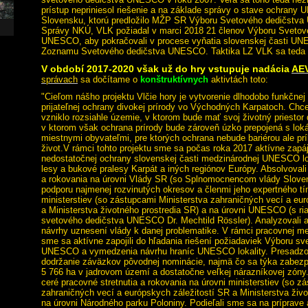
prístup nepriniesol riešenie a na základe správy o stave ochrany 
Slovensku, ktorú predložilo MŽP SR Výboru Svetového dedičstv
Správy NKÚ, VLK požiadal v marci 2018 21 členov Výboru Svetov
UNESCO, aby pokračovali v procese vyňatia slovenskej časti UNE
Zoznamu Svetového dedičstva UNESCO. Taktika LZ VLK sa teda
V období 2017-2020 však už do hry vstupuje nadácia
AEV
správach
sa dočítame o
konštruktívnych
aktivtách toto:
"Cieľom nášho projektu Vlčie hory je vytvorenie dlhodobo funkčne
prijateľnej ochrany divokej prírody vo Východných Karpatoch. C
vzniklo rozsiahle územie, v ktorom bude mať svoj životný priestor
v ktorom však ochrana prírody bude zároveň úzko prepojená s lo
miestnymi obyvateľmi, pre ktorých ochrana nebude bariérou ale príl
život.V rámci tohto projektu sme sa počas roka 2017 aktívne zapáj
nedostatočnej ochrany slovenskej časti medzinárodnej UNESCO lo
lesy a bukové pralesy Karpát a iných regiónov Európy. Absolvovali
a rokovania na úrovni Vlády SR (so Splnomocnencom vlády Sloven
podporu najmenej rozvinutých okresov a členmi jeho expertného tí
ministerstiev (so zástupcami Ministerstva zahraničných vecí a eu
a Ministerstva životného prostredia SR) a na úrovni UNESCO (s ria
svetového dedičstva UNESCO Dr. Mechtild Rössler). Analyzovali 
návrhy uznesení vlády k danej problematike. V rámci pracovnej me
sme sa aktívne zapojili do hľadania riešení požiadaviek Výboru s
UNESCO a vymedzenia návrhu hraníc UNESCO lokality. Presadzov
dodržanie záväzkov pôvodnej nominácie, najmä čo sa týka zabezp
5 766 ha v jadrovom území a dostatočne veľkej nárazníkovej zóny
ceré pracovné stretnutia a rokovania na úrovni ministerstiev (so z
zahraničných vecí a európskych záležitostí SR a Ministerstva živo
na úrovni Národného parku Poloniny. Podieľali sme sa na príprave