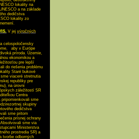
UNESCO lokality na
a UNESCO a na základe
ého dedičstva
SCO lokality zo
 nemení.
IS.
V jej
výročných
j a celospoločensky
hceme, aby v Európe
 divoká príroda. Územie,
kálnou ekonomikou a
ežitosťou pre lepší
ali do riešenia problému
kality Staré bukové
 sme viaceré stretnutia
skej republiky pre
mu), na úrovni
rópskych záležitostí SR
diteľkou Centra
a pripomienkovali sme
dzirezortnej skupiny
vetového dedičstva
ali sme pritom
ečenia prísnej ochrany
.Absolvovali sme via
ástupcami Ministerstva
tného prostredia SR) a
 a tvorbe odborných