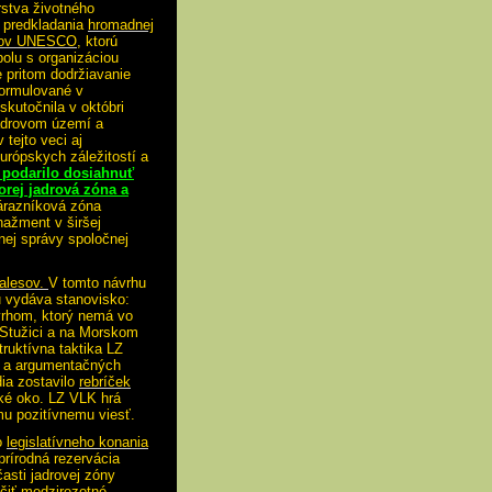
rstva životného
i predkladania
hromadnej
esov UNESCO,
ktorú
polu s organizáciou
 pritom dodržiavanie
formulované v
kutočnila v októbri
jadrovom území a
tejto veci aj
urópskych záležitostí a
 podarilo dosiahnuť
orej jadrová zóna a
nárazníková zóna
ažment v širšej
nej správy spoločnej
ralesov.
V tomto návrhu
u vydáva stanovisko:
vrhom, ktorý nemá vo
 Stužici a na Morskom
ruktívna taktika LZ
h a argumentačných
dia zostavilo
rebríček
ské oko. LZ VLK hrá
mu pozitívnemu viesť.
do
legislatívneho konania
prírodná rezervácia
časti jadrovej zóny
čiť medzirezotné