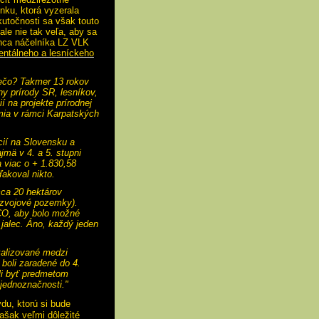
nku, ktorá vyzerala
kutočnosti sa však touto
ale nie tak veľa, aby sa
enca náčelníka LZ VLK
entálneho a lesníckeho
rečo? Takmer 13 rokov
ny prírody SR, lesníkov,
 na projekte prírodnej
mia v rámci Karpatských
cií na Slovensku a
mä v 4. a 5. stupni
a viac o + 1.830,58
ďakoval nikto.
ca 20 hektárov
ozvojové pozemky).
CO, aby bolo možné
jalec. Áno, každý jeden
kalizované medzi
boli zaradené do 4.
hli byť predmetom
 jednoznačnosti."
u, ktorú si bude
vašak veľmi dôležité