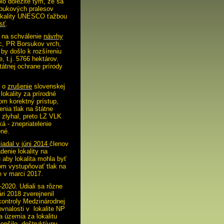
o dôležité tým, že sa
 bukových pralesov
lokality UNESCO ťažbou
sť
.
P na schválenie
návrhy
c, PR Borsukov vrch,
y došlo k rozšíreniu
t.j. 5766 hektárov.
átnej ochrane prírody
O o
zrušenie
slovenskej
lokality za prírodné
om korektný prístup,
enia tlak na štátne
 zlyhal, preto LZ VLK
ká - znepriatelenie
ené.
iadal v júni 2014
členov
enie lokality na
aby lokalita mohla byť
ľom vystupňovať tlak na
e v marci 2017.
2020. Udiali sa rôzne
ri 2018 zverejnenil
kontroly Medzinárodnej
ovnalosti v lokalite NP
a územia za lokalitu
pšilo, deštruktívny