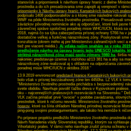
stanovísk a pripomienok k návrhom úpravy hraníc z dielne Ministe
prostredia a do ich presadzovania sme zapojili aj verejnosť v rámc
pripomienky k Návrhu úpravy hraníc Karpatských bukových pral
podpísalo 1408 podporovateľov a o ktorej sme následne rokovali s
WWF na pôde Ministerstva životného prostredia. Presadzovali sme
záväzkov pôvodnej nominácie ako aj odporúčaní, ktoré boli jasne 
záverečnej správe spoločnej poradnej misie WHC/IUCN, ktorá sa us
2018, najmä čo sa týka zabezpečenia prísnej ochrany 5766 ha v 
dostatočne veľkej a funkčnej nárazníkovej zóny. Poskytovali sme v 
konzultácie (okrem iného aj pre Ministerstvo zahraničných vecí a e
tiež pre viaceré médiá.)
Aj vďaka našim snahám sa v roku 2019
predloženie návrhu na úpravu hraníc tejto UNESCO lokality, kt
striktná nárazníková zóna majú spolu výmeru 5980 ha
, širšia 
nakoniec predstavuje územie s rozlohou až13 381 ha a aby sa man
nárazníkovej zóne realizoval aj s ohľadom na odporúčania závereč
poradnej misie WHC/IUCN z októbra 2018."
13.9.2019 envirorezort
predstavil hranice Karpatských bukových p
bolo však v prísnej bezzásahovej zóne len 4450ha. LZ VLK k tom
"Ministerstvo životného prostredia prichádza s bezprecedentný ná
svete obdobu. Navrhuje povoliť ťažbu dreva v Kyjovskom pralese,
oku – najcennejších pralesových rezerváciách na Slovensku." Dešt
VLK začína prinášať prvé "ovocie" v podobe zavádzania, slovnýc
prestreliek, ktoré k ničomu nevedú.
Ministerstvo životného prostre
hoaxov,
ktoré sa šíria ohľadom Národnej prírodnej rezervácie Mor
ping-pong svojimi protiargumentami, ale takáto hra nemôže k ničo
Po príprave projektu predložilo Ministerstvo životného prostredia 
Návrh Nariadenia vlády Slovenskej republiky, ktorým sa vyhlasuje 
Vihorlatský prales. V rámci neho navrhuje zrušiť prísnu ochranu v 
Národnej prírodnej rezervácie Morské oko. 17.2.2020 sa malo skon