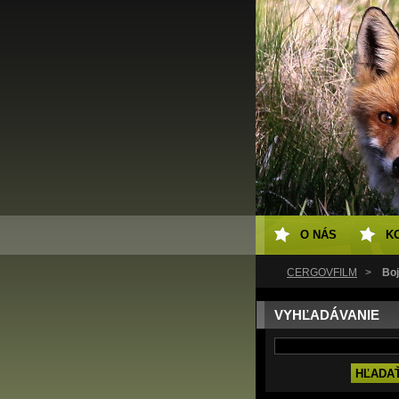
O NÁS
K
ČERGOVFILM
>
Bo
VYHĽADÁVANIE