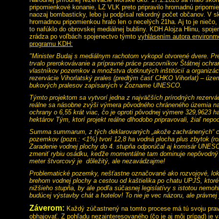
pripomienkové konanie, LZ VLK preto pripravilo hromadnú pripomie
naozaj bombasticky, lebo ju podpísal rekordný počet občanov. V s
hromadnou pripomienkou hralo len o necelých 21ha. Aj to je niečo, 
to nafúklo do obrovskej mediálnej bubliny. KDH Alojza Hlinu, spoj
zrádza po voľbách spojenectvo týmto
vyhlásením autora environm
programu KDH:
"Minister Budaj s mediálnym rachotom vykopol otvorené dvere. P
trvalo prerokovávanie a prípravné práce pracovníkov Štátnej ochra
vlastníkov pozemkov a množstva dotknutých inštitúcií a organizácií
rezervácie Vihorlatský prales (predtým časť CHKO Vihorlat) – úze
bukových pralesov zapísaných v Zozname UNESCO.
Týmto projektom sa vytvorí jedna z najväčších prírodných rezervá
reálne sa násobne zvýši výmera pôvodného chráneného územia naj
ochrany o 6,55 krát viac, čo je oproti pôvodnej výmere 329,9623 h
hektárov Tým, ktorí projekt reálne dlhodobo pripravovali, žiaľ nepo
Summa summarum, z tých deklarovaných „akože zachránených“ c
pozemkov (pozn.: <1%) tvorí 12,8 ha vodná plocha plus zbytok (r
Zaradenie vodnej plochy do 4. stupňa odporúčal aj komisár UNES
zmeniť rybiu osádku, keďže momentálne tam dominuje nepôvodný 
meter štvorcový je dôležitý, ale nezavádzajme!
Problematické pozemky, nešťastne označované ako rozvojové, lo
brehom vodnej plochy a cestou od kaštielika po chatu UPJŠ, ktoré 
nižšieho stupňa, by ale podľa súčasnej legislatívy s istotou nemo
budúcej výstavby chát a hotelov! To nie je vec názoru, ale právnej
Záverom:
Každý zúčastnený na tomto procese má tú svoju pravd
obhajovať. Z pohľadu nezainteresovaného (čo je aj môj prípad) je 