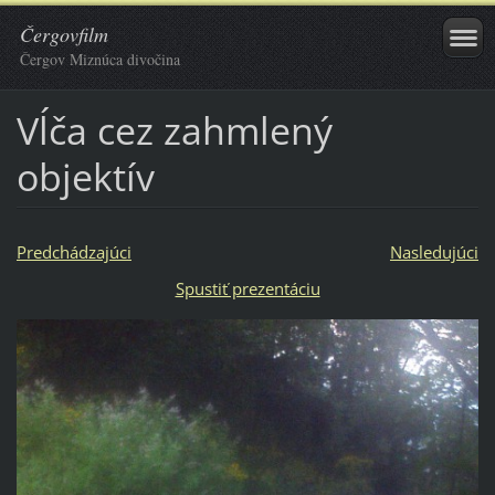
Čergovfilm
Čergov Miznúca divočina
Vĺča cez zahmlený
objektív
Predchádzajúci
Nasledujúci
Spustiť prezentáciu