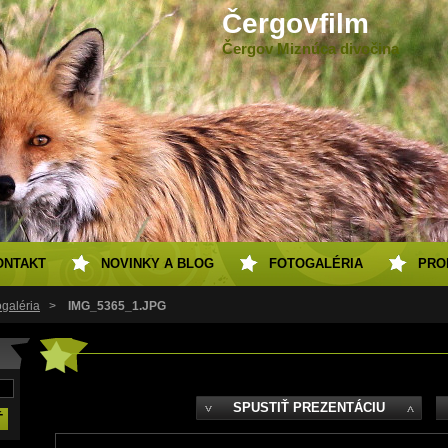
Čergovfilm
Čergov Miznúca divočina
ONTAKT
NOVINKY A BLOG
FOTOGALÉRIA
PRO
ogaléria
>
IMG_5365_1.JPG
SPUSTIŤ PREZENTÁCIU