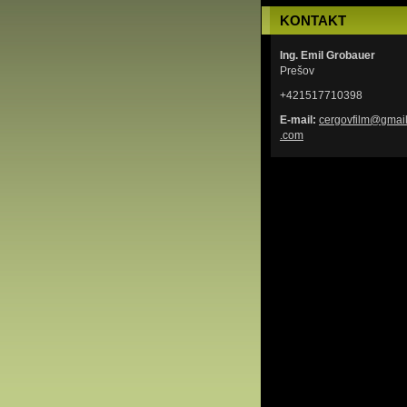
KONTAKT
Ing. Emil Grobauer
Prešov
+421517710398
E-mail:
cergovfi
lm@gmai
.com