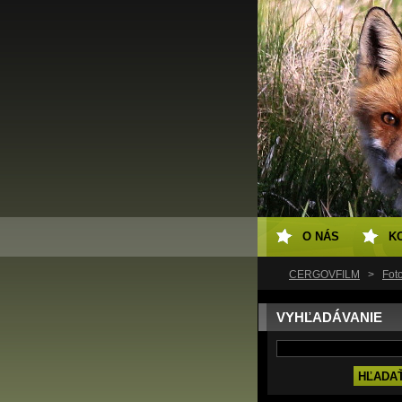
O NÁS
K
ČERGOVFILM
>
Fot
VYHĽADÁVANIE