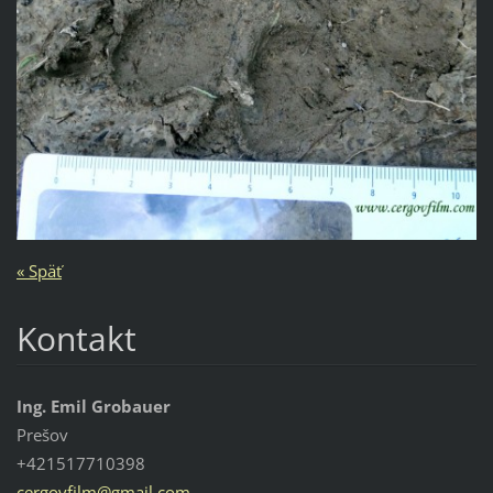
« Späť
Kontakt
Ing. Emil Grobauer
Prešov
+421517710398
cergovfi
lm@gmail
.com